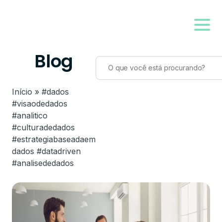
Blog
Início
»
#dados
#visaodedados
#analitico
#culturadedados
#estrategiabaseadaem
dados #datadriven
#analisededados