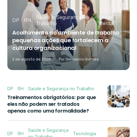
Saúde e Segurança no
Saúde
DP
RH
Trabalho
Mental
Acolhimento no ambiente de trabalho:
pequenas ações que fortalecem a
cultura organizacional
3 de agosto de 2026
Por
Giovanna Gomes
DP
RH
Saúde e Segurança no Trabalho
Treinamentos obrigatórios: por que
eles não podem ser tratados
apenas como uma formalidade?
Saúde e Segurança
DP
RH
Tecnologia
no Trabalho