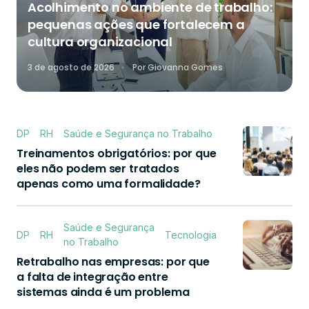
Acolhimento no ambiente de trabalho:
pequenas ações que fortalecem a
cultura organizacional
3 de agosto de 2026
Por
Giovanna Gomes
DP
RH
Saúde e Segurança no Trabalho
Treinamentos obrigatórios: por que
eles não podem ser tratados
apenas como uma formalidade?
Saúde e Segurança
DP
RH
Tecnologia
no Trabalho
Retrabalho nas empresas: por que
a falta de integração entre
sistemas ainda é um problema