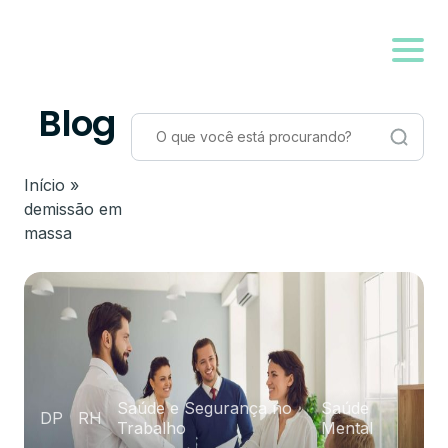
Blog
Início
»
demissão em
massa
Saúde e Segurança no
Saúde
DP
RH
Trabalho
Mental