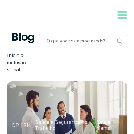
Blog
Início
»
inclusão
social
Saúde e Segurança no
Saúde
DP
RH
Trabalho
Mental