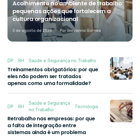
Acolhimento no ambiente de trabalho:
pequenas ações que fortalecem a
cultura organizacional
3 de agosto de 2026
Por
Giovanna Gomes
DP
RH
Saúde e Segurança no Trabalho
Treinamentos obrigatórios: por que
eles não podem ser tratados
apenas como uma formalidade?
Saúde e Segurança
DP
RH
Tecnologia
no Trabalho
Retrabalho nas empresas: por que
a falta de integração entre
sistemas ainda é um problema