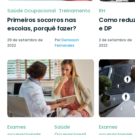
Saúde Ocupacional
Treinamento
RH
Primeiros socorros nas
Como reduzi
escolas, porquê fazer?
e DP
29 de setembro de
Por
Denisson
2 de setembro de
2022
Fernandes
2022
Exames
Saúde
Exames
ocupacionais
Ocupacional
ocupacionais