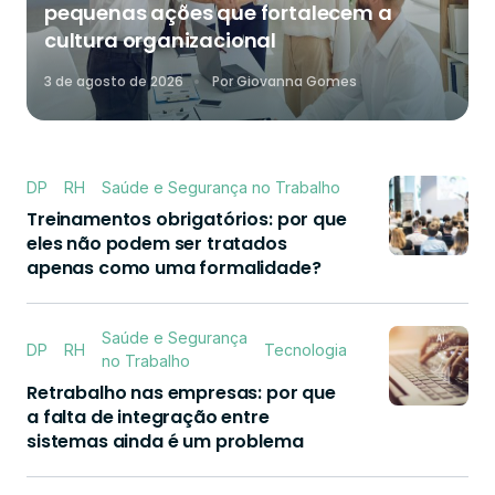
pequenas ações que fortalecem a
cultura organizacional
3 de agosto de 2026
Por
Giovanna Gomes
DP
RH
Saúde e Segurança no Trabalho
Treinamentos obrigatórios: por que
eles não podem ser tratados
apenas como uma formalidade?
Saúde e Segurança
DP
RH
Tecnologia
no Trabalho
Retrabalho nas empresas: por que
a falta de integração entre
sistemas ainda é um problema