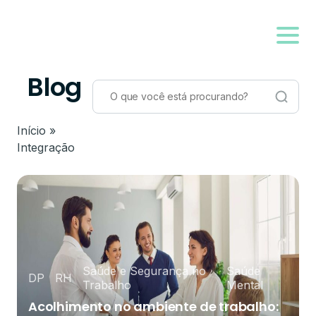
Blog
Início
»
Integração
Saúde e Segurança no
Saúde
DP
RH
Trabalho
Mental
Acolhimento no ambiente de trabalho: