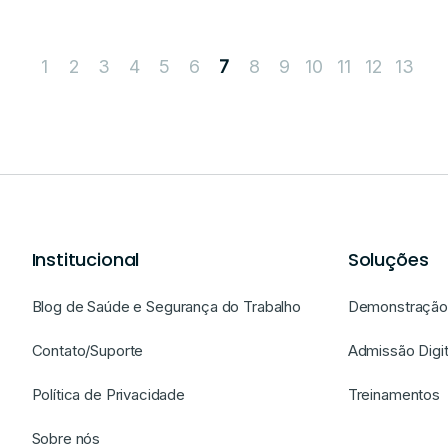
1
2
3
4
5
6
8
9
10
11
12
13
7
Institucional
Soluções
Blog de Saúde e Segurança do Trabalho
Demonstração 
Contato/Suporte
Admissão Digit
Política de Privacidade
Treinamentos
Sobre nós