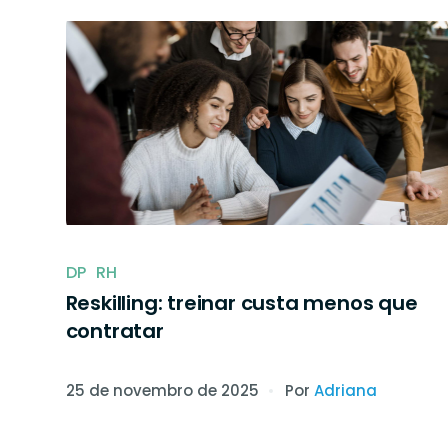
O próprio colaborador pode agen
exame médico na nossa rede de p
todo o Brasil.
DP
RH
Reskilling: treinar custa menos que
contratar
25 de novembro de 2025
Por
Adriana