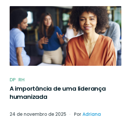
dar o seu
Mais agilidade, segurança e liberdade
artners em
documentos.
DP
RH
A importância de uma liderança
humanizada
24 de novembro de 2025
Por
Adriana