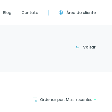
Blog
Contato
Área do cliente
stão Ocupacional
e em seguida
para gerenciar todas as ações
a empresa.
Voltar
balho e
cionais.
m Altura,
re outros.
Ordenar por:
Mais recentes
asign)