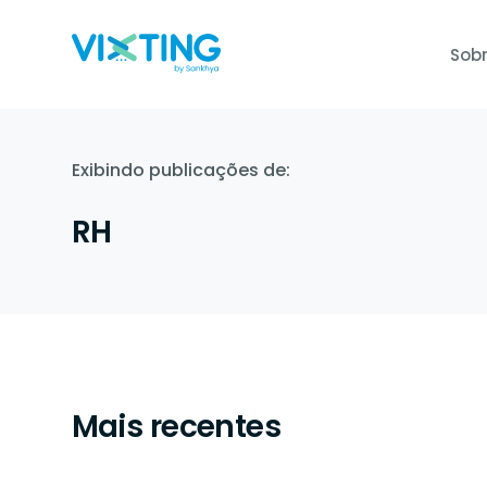
Sobr
Gestão Ocupacional e de e
Admissão Dig
Atua na diminuição da margem de 
Admissão 100% d
Exibindo publicações de:
de custos.
documentos junt
RH
Aplicação de todas as NR's
Sankhya Sign
A aplicação das NRs promove a in
Assine contrato
bem-estar e a satisfação dos trab
segurança total.
E-Social
Validamos os documentos e legali
social de forma automática.
Mais recentes
Auto Agendamento