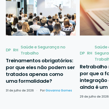
Saúde e Segurança no
Saúde 
DP
RH
Trabalho
DP
RH
Segura
Trabal
Treinamentos obrigatórios:
Retrabalho
por que eles não podem ser
por que a f
tratados apenas como
integração 
uma formalidade?
ainda é um
31 de julho de 2026
Por
Giovanna Gomes
29 de julho de 2026