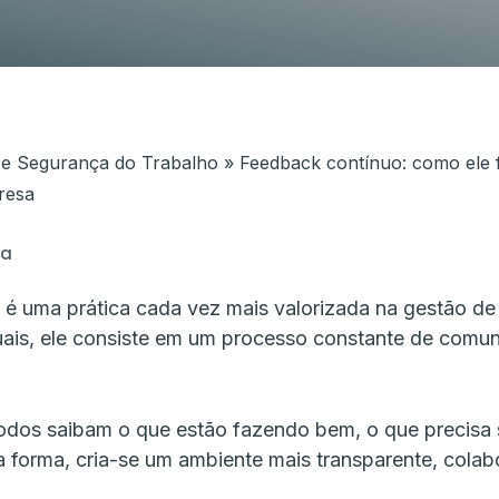
dar o seu
Mais agilidade, segurança e liberdade
artners em
documentos.
 e Segurança do Trabalho
»
Feedback contínuo: como ele f
resa
ra
 é uma prática cada vez mais valorizada na gestão de
ais, ele consiste em um processo constante de comuni
todos saibam o que estão fazendo bem, o que precisa 
 forma, cria-se um ambiente mais transparente, colabo