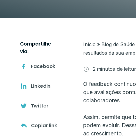
O próprio colaborador pode agen
exame médico na nossa rede de p
todo o Brasil.
Compartilhe
Início
»
Blog de Saúde
via:
resultados da sua emp
Facebook
2
minutos
de leitu
O feedback contínuo
Linkedin
que avaliações pontu
colaboradores.
Twitter
Assim, permite que 
Copiar link
podem evoluir. Dessa
ao crescimento.