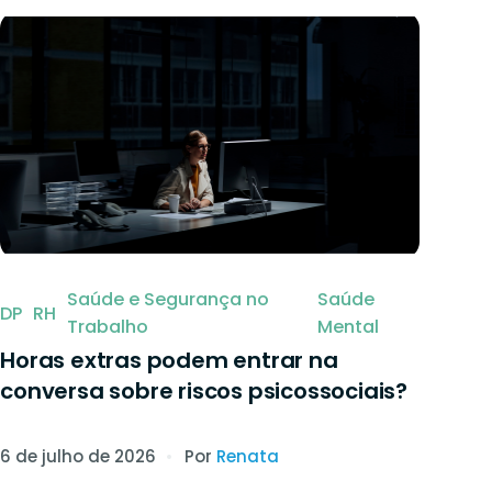
 para assinar
Saúde e Segurança no
Saúde
DP
RH
Trabalho
Mental
Horas extras podem entrar na
conversa sobre riscos psicossociais?
6 de julho de 2026
Por
Renata