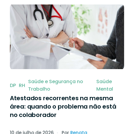
dar o seu
Mais agilidade, segurança e liberdade
artners em
documentos.
Saúde e Segurança no
Saúde
DP
RH
Trabalho
Mental
Atestados recorrentes na mesma
área: quando o problema não está
no colaborador
10 de julho de 2026
Por
Renata