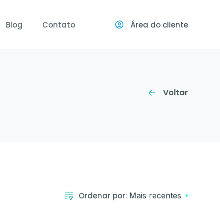
Blog
Contato
Área do cliente
stão Ocupacional
e em seguida
para gerenciar todas as ações
a empresa.
Voltar
balho e
cionais.
m Altura,
re outros.
Ordenar por:
Mais recentes
asign)