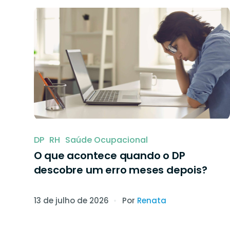
O próprio colaborador pode agen
exame médico na nossa rede de p
todo o Brasil.
DP
RH
Saúde Ocupacional
O que acontece quando o DP
descobre um erro meses depois?
13 de julho de 2026
Por
Renata