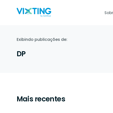
Sobr
Gestão Ocupacional e de e
Admissão Dig
Atua na diminuição da margem de 
Admissão 100% d
Exibindo publicações de:
de custos.
documentos junt
DP
Aplicação de todas as NR's
Sankhya Sign
A aplicação das NRs promove a in
Assine contrato
bem-estar e a satisfação dos trab
segurança total.
E-Social
Validamos os documentos e legali
social de forma automática.
Mais recentes
Auto Agendamento