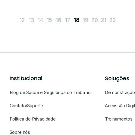
12
13
14
15
16
17
19
20
21
22
18
Institucional
Soluções
Blog de Saúde e Segurança do Trabalho
Demonstração 
Contato/Suporte
Admissão Digit
Política de Privacidade
Treinamentos
Sobre nós