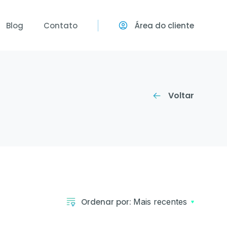
Blog
Contato
Área do cliente
stão Ocupacional
e em seguida
para gerenciar todas as ações
a empresa.
Voltar
balho e
cionais.
m Altura,
re outros.
Ordenar por:
Mais recentes
asign)