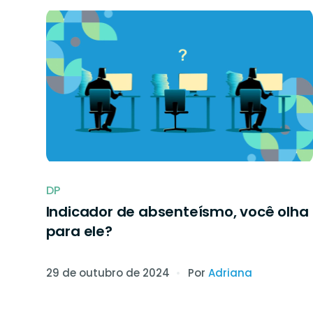
O próprio colaborador pode agen
exame médico na nossa rede de p
todo o Brasil.
DP
Indicador de absenteísmo, você olha
para ele?
29 de outubro de 2024
Por
Adriana