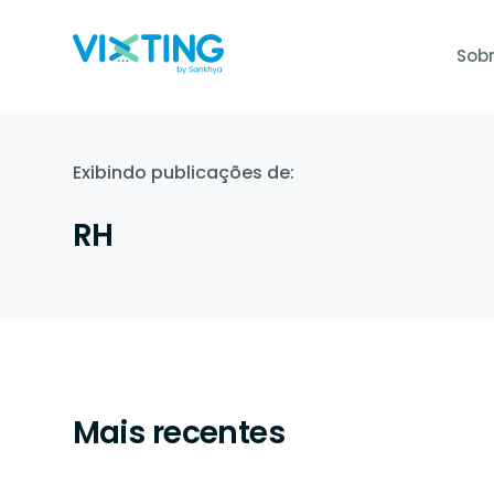
Sobr
Gestão Ocupacional e de e
Admissão Dig
Atua na diminuição da margem de 
Admissão 100% d
Exibindo publicações de:
de custos.
documentos junt
RH
Aplicação de todas as NR's
Sankhya Sign
A aplicação das NRs promove a in
Assine contrato
bem-estar e a satisfação dos trab
segurança total.
E-Social
Validamos os documentos e legali
social de forma automática.
Mais recentes
Auto Agendamento