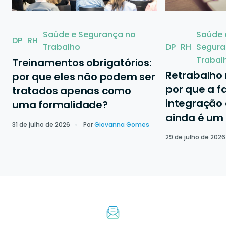
Saúde e Segurança no
Saúde 
DP
RH
Trabalho
DP
RH
Segura
Trabal
Treinamentos obrigatórios:
Retrabalho
por que eles não podem ser
por que a f
tratados apenas como
integração 
uma formalidade?
ainda é um
31 de julho de 2026
Por
Giovanna Gomes
29 de julho de 2026