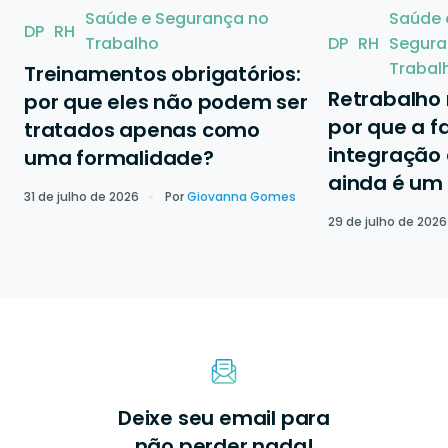
Saúde e Segurança no
Saúde 
DP
RH
Trabalho
DP
RH
Segura
Trabal
Treinamentos obrigatórios:
Retrabalho
por que eles não podem ser
por que a f
tratados apenas como
integração 
uma formalidade?
ainda é um
31 de julho de 2026
Por
Giovanna Gomes
29 de julho de 2026
Deixe seu email para
não perder nada!