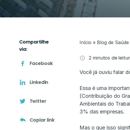
O próprio colaborador pode agen
exame médico na nossa rede de p
todo o Brasil.
Compartilhe
Início
»
Blog de Saúde
via:
2
minutos
de leitu
Facebook
Você já ouviu falar 
Linkedin
Essa é uma important
(Contribuição do Gra
Twitter
Ambientais do Traba
3% das empresas.
Copiar link
Mas o que isso signif