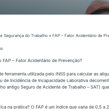
dar o seu
Mais agilidade, segurança e liberdade
artners em
documentos.
 e Segurança do Trabalho
»
FAP – Fator Acidentário de P
ra
do FAP – Fator Acidentário de Prevenção?
e ferramenta utilizada pelo INSS para calcular as alíq
u de Incidência de Incapacidade Laborativa decorren
lho antigo Seguro de Acidente de Trabalho – SAT) qu
ica na prática? O FAP é um índice que varia de 0,5 a 