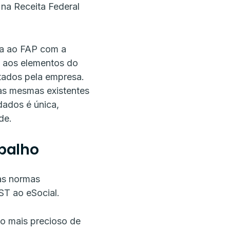
 na Receita Federal
ta ao FAP com a
 e aos elementos do
tados pela empresa.
 as mesmas existentes
dados é única,
de.
balho
 as normas
ST ao eSocial.
o mais precioso de