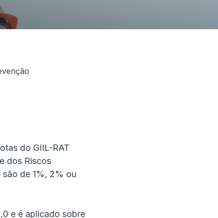
 para assinar
revenção
uotas do GIIL-RAT
te dos Riscos
e são de 1%, 2% ou
2,0 e é aplicado sobre