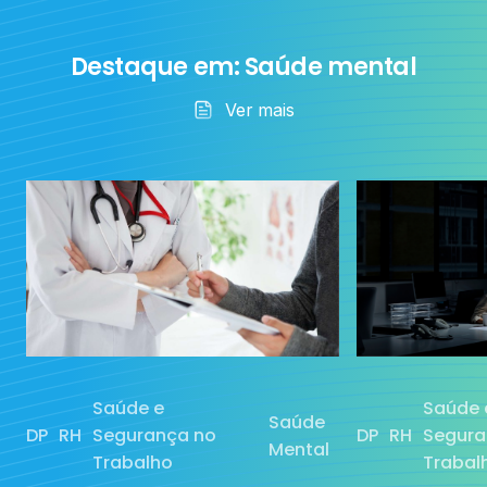
Ia
Destaque em: Saúde mental
RH
Ver mais
Saúde Mental
Sem categoria
Tecnologia
Treinamento
Saúde e
Saúde 
Saúde
DP
RH
Segurança no
DP
RH
Segura
Mental
Trabalho
Trabal