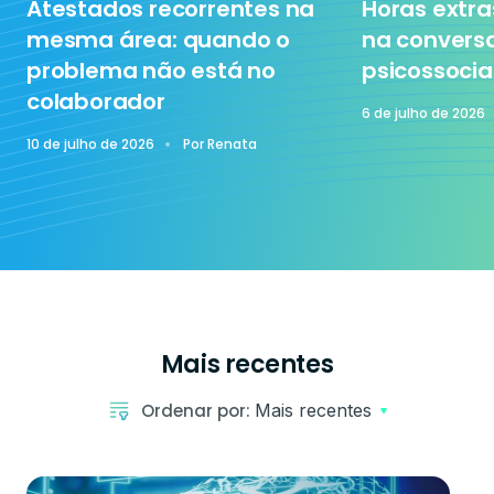
Atestados recorrentes na
Horas extr
mesma área: quando o
na conversa
problema não está no
psicossocia
colaborador
6 de julho de 2026
10 de julho de 2026
Por
Renata
Mais recentes
Ordenar por:
Mais recentes