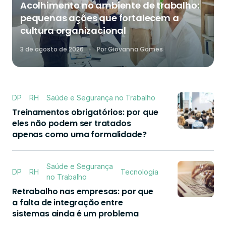
Acolhimento no ambiente de trabalho:
pequenas ações que fortalecem a
cultura organizacional
3 de agosto de 2026
Por
Giovanna Gomes
DP
RH
Saúde e Segurança no Trabalho
Treinamentos obrigatórios: por que
eles não podem ser tratados
apenas como uma formalidade?
Saúde e Segurança
DP
RH
Tecnologia
no Trabalho
Retrabalho nas empresas: por que
a falta de integração entre
sistemas ainda é um problema