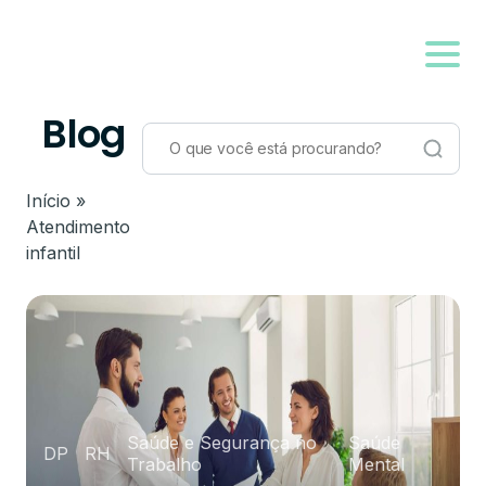
Blog
Início
»
Atendimento
infantil
Saúde e Segurança no
Saúde
DP
RH
Trabalho
Mental