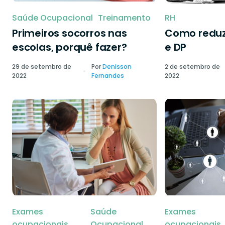
Saúde Ocupacional
Treinamento
RH
Primeiros socorros nas
Como reduzi
escolas, porquê fazer?
e DP
29 de setembro de
Por
Denisson
2 de setembro de
2022
Fernandes
2022
Exames
Saúde
Exames
ocupacionais
Ocupacional
ocupacionais