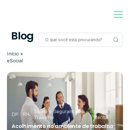
Blog
Início
»
eSocial
Saúde e Segurança no
Saúde
DP
RH
Trabalho
Mental
Acolhimento no ambiente de trabalho: