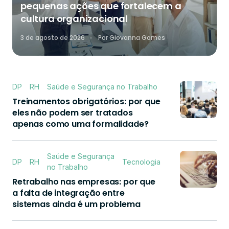
pequenas ações que fortalecem a
cultura organizacional
3 de agosto de 2026
Por
Giovanna Gomes
DP
RH
Saúde e Segurança no Trabalho
Treinamentos obrigatórios: por que
eles não podem ser tratados
apenas como uma formalidade?
Saúde e Segurança
DP
RH
Tecnologia
no Trabalho
Retrabalho nas empresas: por que
a falta de integração entre
sistemas ainda é um problema