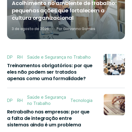
Acolhimento no ambiente de trabalho:
pequenas ações que fortalecem a
cultura organizacional
3 de agosto de 2026
Por
Giovanna Gomes
DP
RH
Saúde e Segurança no Trabalho
Treinamentos obrigatórios: por que
eles não podem ser tratados
apenas como uma formalidade?
Saúde e Segurança
DP
RH
Tecnologia
no Trabalho
Retrabalho nas empresas: por que
a falta de integração entre
sistemas ainda é um problema