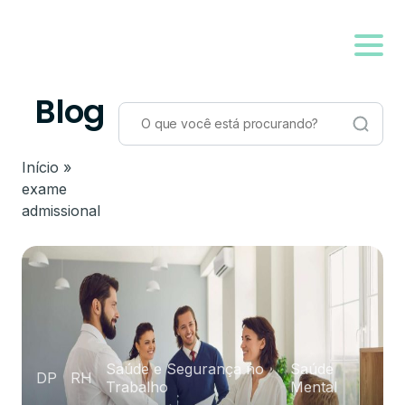
Blog
Início
»
exame
admissional
Saúde e Segurança no
Saúde
DP
RH
Trabalho
Mental