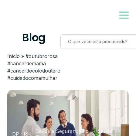
Blog
Início
»
#outubrorosa
#cancerdemama
#cancerdocolodoutero
#cuidadocomamulher
Saúde e Segurança no
Saúde
DP
RH