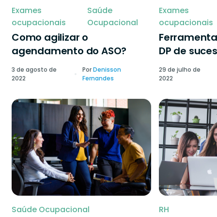
Exames
Saúde
Exames
ocupacionais
Ocupacional
ocupacionais
Como agilizar o
Ferramenta
agendamento do ASO?
DP de suce
3 de agosto de
Por
Denisson
29 de julho de
2022
Fernandes
2022
Saúde Ocupacional
RH