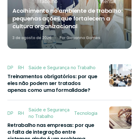
Trabalho
Mental
Acolhimento no ambiente de trabalho:
pequenas ações que fortalecem a
cultura organizacional
3 de agosto de 2026
Por
Giovanna Gomes
DP
RH
Saúde e Segurança no Trabalho
Treinamentos obrigatórios: por que
eles não podem ser tratados
apenas como uma formalidade?
Saúde e Segurança
DP
RH
Tecnologia
no Trabalho
Retrabalho nas empresas: por que
a falta de integração entre
sistemas ainda é um problema