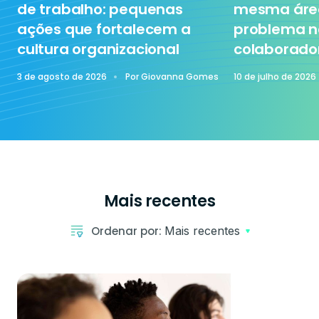
de trabalho: pequenas
mesma área
ações que fortalecem a
problema n
cultura organizacional
colaborado
Sem categoria
3 de agosto de 2026
Por
Giovanna Gomes
10 de julho de 2026
Tecnologia
Mais recentes
Ordenar por:
Mais recentes
Treinamento