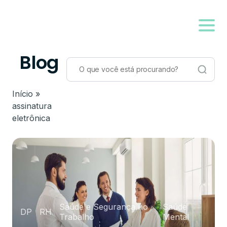
Blog
Início
»
assinatura
eletrônica
Saúde e Segurança no
Saúde
DP
RH
Trabalho
Mental