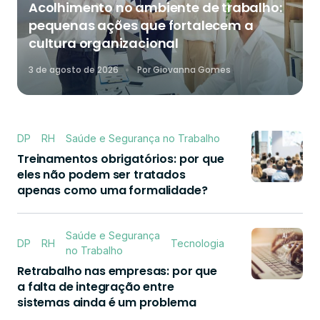
Acolhimento no ambiente de trabalho:
pequenas ações que fortalecem a
cultura organizacional
3 de agosto de 2026
Por
Giovanna Gomes
DP
RH
Saúde e Segurança no Trabalho
Treinamentos obrigatórios: por que
eles não podem ser tratados
apenas como uma formalidade?
Saúde e Segurança
DP
RH
Tecnologia
no Trabalho
Retrabalho nas empresas: por que
a falta de integração entre
sistemas ainda é um problema