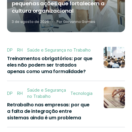
pequenas ações que fortalecem a
cultura organizacional
3 de agosto de 2026
Por
Giovanna Gomes
DP
RH
Saúde e Segurança no Trabalho
Treinamentos obrigatórios: por que
eles não podem ser tratados
apenas como uma formalidade?
Saúde e Segurança
DP
RH
Tecnologia
no Trabalho
Retrabalho nas empresas: por que
a falta de integração entre
sistemas ainda é um problema