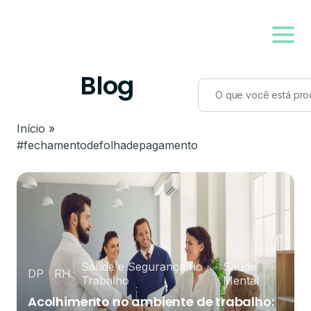
Blog
Início
»
#fechamentodefolhadepagamento
Saúde e Segurança no
Saúde
DP
RH
Trabalho
Mental
Acolhimento no ambiente de trabalho: