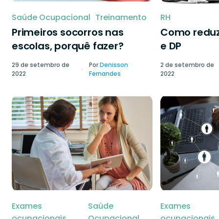
Saúde Ocupacional
Treinamento
RH
Primeiros socorros nas
Como reduzi
escolas, porquê fazer?
e DP
29 de setembro de
Por
Denisson
2 de setembro de
2022
Fernandes
2022
Exames
Saúde
Exames
ocupacionais
Ocupacional
ocupacionais