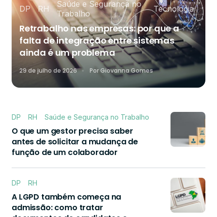
Saúde e Segurança no
DP
RH
Tecnologia
Trabalho
Retrabalho nas empresas: por que a
falta de integração entre sistemas
ainda é um problema
29 de julho de 2026
Por
Giovanna Gomes
DP
RH
Saúde e Segurança no Trabalho
O que um gestor precisa saber
antes de solicitar a mudança de
função de um colaborador
DP
RH
A LGPD também começa na
admissão: como tratar