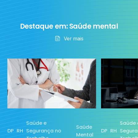
Exames
ocupacionais
Destaque em: Saúde mental
Ver mais
Ia
RH
Saúde Mental
Sem categoria
Saúde e
Saúde 
Saúde
DP
RH
Segurança no
DP
RH
Segura
Mental