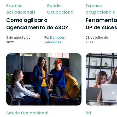
Exames
Saúde
Exames
ocupacionais
Ocupacional
ocupacionais
Como agilizar o
Ferramenta
agendamento do ASO?
DP de suce
3 de agosto de
Por
Denisson
29 de julho de
2022
Fernandes
2022
Saúde Ocupacional
RH