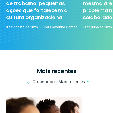
de trabalho: pequenas
mesma área
ações que fortalecem a
problema n
cultura organizacional
colaborado
Sem categoria
3 de agosto de 2026
Por
Giovanna Gomes
10 de julho de 2026
Tecnologia
Mais recentes
Ordenar por:
Mais recentes
Treinamento