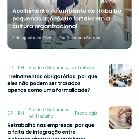
Trabalho
Mental
Acolhimento no ambiente de trabalho:
pequenas ações que fortalecem a
cultura organizacional
3 de agosto de 2026
Por
Giovanna Gomes
DP
RH
Saúde e Segurança no Trabalho
Treinamentos obrigatórios: por que
eles não podem ser tratados
apenas como uma formalidade?
Saúde e Segurança
DP
RH
Tecnologia
no Trabalho
Retrabalho nas empresas: por que
a falta de integração entre
sistemas ainda é um problema