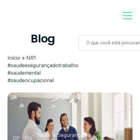
Blog
Início
»
NR1
#saudeesegurançadotrabalho
#saudemental
#saudeocupacional
Saúde e Segurança no
Saúde
DP
RH