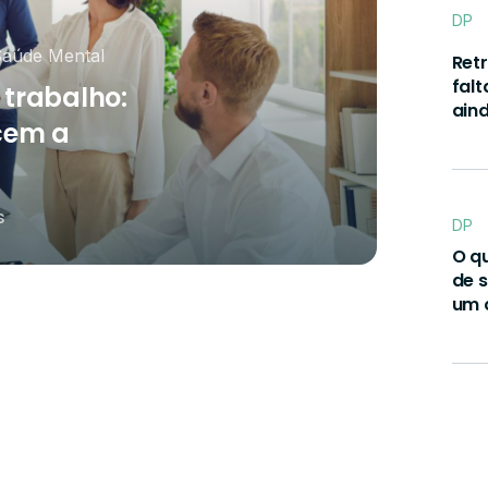
dar o seu
DP
Mais agilidade, segurança e liberdade
artners em
documentos.
aúde Mental
Ret
falt
 trabalho:
ain
cem a
s
DP
O q
de 
um 