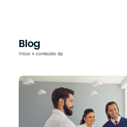
Sobr
Gestão Ocupacional e de e
Admissão Dig
Blog
Atua na diminuição da margem de 
Admissão 100% d
de custos.
documentos junt
Início
»
conteúdo dp
Aplicação de todas as NR's
Sankhya Sign
A aplicação das NRs promove a in
Assine contrato
bem-estar e a satisfação dos trab
segurança total.
E-Social
Validamos os documentos e legali
social de forma automática.
Auto Agendamento