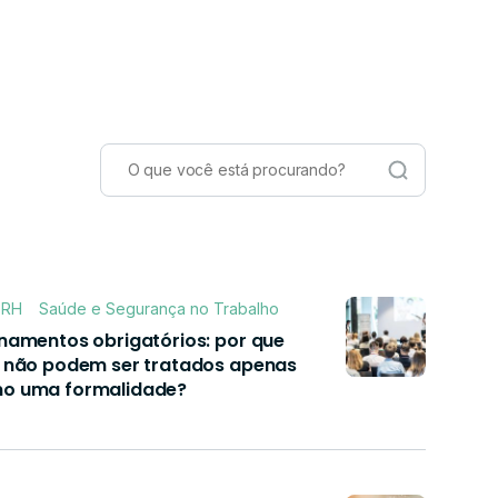
Blog
Contato
Área do cliente
stão Ocupacional
e em seguida
para gerenciar todas as ações
a empresa.
balho e
cionais.
RH
Saúde e Segurança no Trabalho
inamentos obrigatórios: por que
s não podem ser tratados apenas
o uma formalidade?
m Altura,
re outros.
asign)