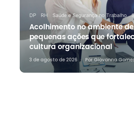
O próprio colaborador pode agen
exame médico na nossa rede de p
DP
RH
Saúde e Segurança no Trabalho
S
todo o Brasil.
Acolhimento no ambiente de
pequenas ações que fortale
cultura organizacional
3 de agosto de 2026
Por
Giovanna Gome