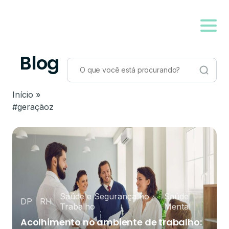
Blog
Início
»
#geraçãoz
Saúde e Segurança no
Saúde
DP
RH
Trabalho
Mental
Acolhimento no ambiente de trabalho: