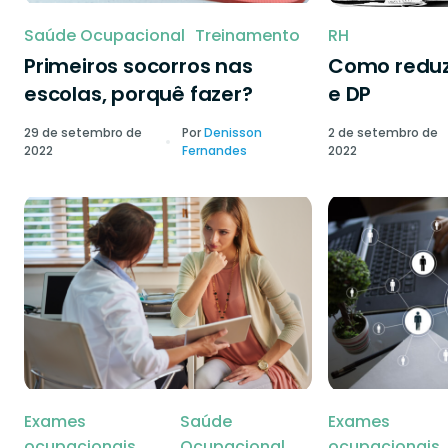
Saúde Ocupacional
Treinamento
RH
Primeiros socorros nas
Como reduzi
escolas, porquê fazer?
e DP
29 de setembro de
Por
Denisson
2 de setembro de
2022
Fernandes
2022
Exames
Saúde
Exames
ocupacionais
Ocupacional
ocupacionais