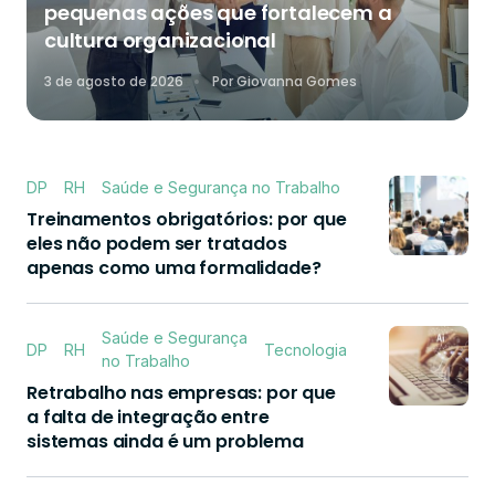
pequenas ações que fortalecem a
cultura organizacional
3 de agosto de 2026
Por
Giovanna Gomes
DP
RH
Saúde e Segurança no Trabalho
Treinamentos obrigatórios: por que
eles não podem ser tratados
apenas como uma formalidade?
Saúde e Segurança
DP
RH
Tecnologia
no Trabalho
Retrabalho nas empresas: por que
a falta de integração entre
sistemas ainda é um problema