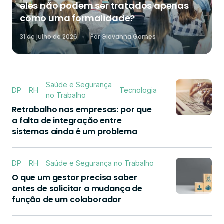
eles não podem ser tratados apenas
como uma formalidade?
31 de julho de 2026
Por
Giovanna Gomes
Saúde e Segurança
DP
RH
Tecnologia
no Trabalho
Retrabalho nas empresas: por que
a falta de integração entre
sistemas ainda é um problema
DP
RH
Saúde e Segurança no Trabalho
O que um gestor precisa saber
antes de solicitar a mudança de
função de um colaborador