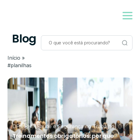
Blog
Início
»
#planilhas
DP
RH
Saúde e Segurança no Trabalho
Treinamentos obrigatórios: por que