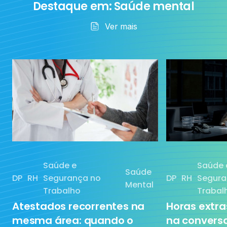
Destaque em: Saúde mental
Ia
Ver mais
RH
Saúde Mental
Sem categoria
Tecnologia
Saúde e
Saúde 
Saúde
DP
RH
Segurança no
DP
RH
Segura
Treinamento
Mental
Trabalho
Trabal
Atestados recorrentes na
Horas extr
mesma área: quando o
na conversa