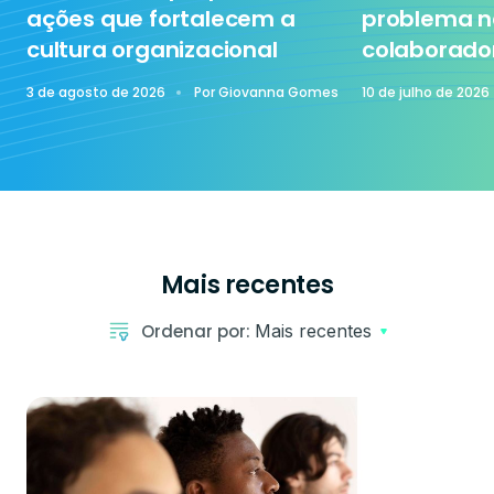
ações que fortalecem a
problema n
cultura organizacional
colaborado
Treinamento
3 de agosto de 2026
Por
Giovanna Gomes
10 de julho de 2026
Mais recentes
Ordenar por:
Mais recentes