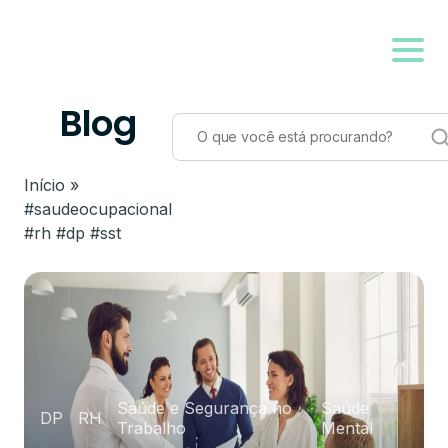
Blog
Início
»
#saudeocupacional
#rh #dp #sst
Saúde e Segurança no
Saúde
DP
RH
Trabalho
Mental