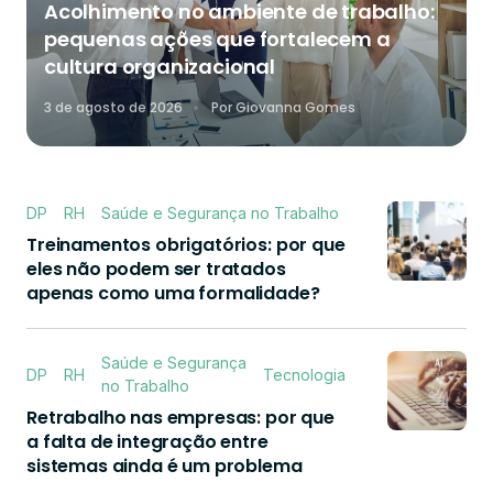
Acolhimento no ambiente de trabalho:
pequenas ações que fortalecem a
cultura organizacional
3 de agosto de 2026
Por
Giovanna Gomes
DP
RH
Saúde e Segurança no Trabalho
Treinamentos obrigatórios: por que
eles não podem ser tratados
apenas como uma formalidade?
Saúde e Segurança
DP
RH
Tecnologia
no Trabalho
Retrabalho nas empresas: por que
a falta de integração entre
sistemas ainda é um problema