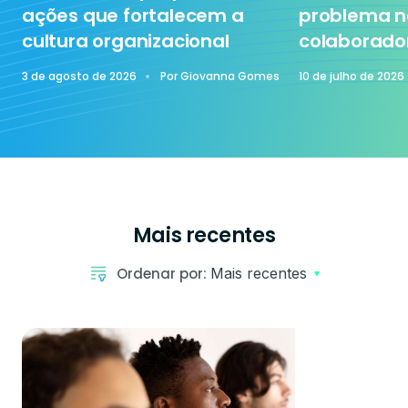
ações que fortalecem a
problema n
cultura organizacional
colaborado
Treinamento
3 de agosto de 2026
Por
Giovanna Gomes
10 de julho de 2026
Mais recentes
Ordenar por:
Mais recentes