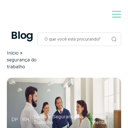
Blog
Início
»
segurança do
trabalho
Saúde e Segurança no
Saúde
DP
RH
Trabalho
Mental