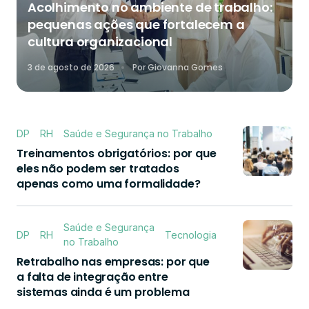
Acolhimento no ambiente de trabalho:
pequenas ações que fortalecem a
cultura organizacional
3 de agosto de 2026
Por
Giovanna Gomes
DP
RH
Saúde e Segurança no Trabalho
Treinamentos obrigatórios: por que
eles não podem ser tratados
apenas como uma formalidade?
Saúde e Segurança
DP
RH
Tecnologia
no Trabalho
Retrabalho nas empresas: por que
a falta de integração entre
sistemas ainda é um problema