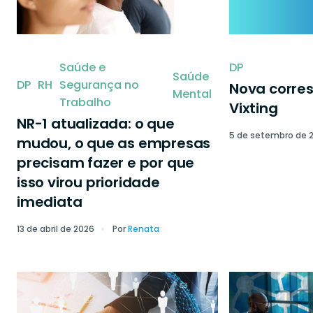
Saúde e
DP
Saúde
DP
RH
Segurança no
Nova corre
Mental
Trabalho
Vixting
NR-1 atualizada: o que
5 de setembro de 
mudou, o que as empresas
precisam fazer e por que
isso virou prioridade
imediata
13 de abril de 2026
Por
Renata