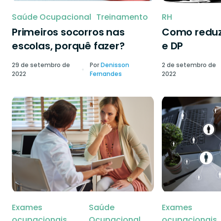
Saúde Ocupacional
Treinamento
RH
Primeiros socorros nas
Como reduzi
escolas, porquê fazer?
e DP
29 de setembro de
Por
Denisson
2 de setembro de
2022
Fernandes
2022
Exames
Saúde
Exames
ocupacionais
Ocupacional
ocupacionais