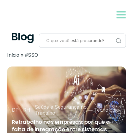
Blog
Início
»
#SSO
Saúde e Segurança no
DP
RH
Tecnologia
Trabalho
Retrabalho nas empresas: por que a
falta de integração entre sistemas