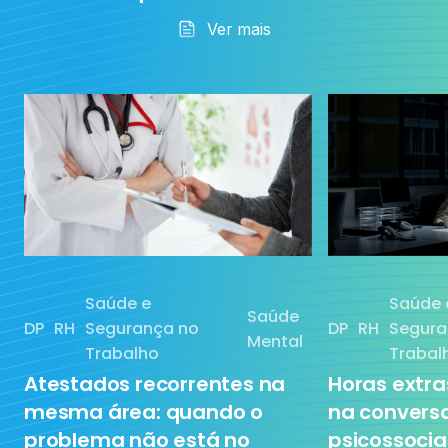
Ver mais
RH
Saúde Mental
Sem categoria
Tecnologia
Saúde e
Saúde 
Saúde
DP
RH
Segurança no
DP
RH
Segura
Treinamento
Mental
Trabalho
Trabal
Atestados recorrentes na
Horas extr
mesma área: quando o
na conversa
problema não está no
psicossocia