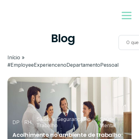
Blog
Início
»
#EmployeeExperiencenoDepartamentoPessoal
Saúde e Segurança no
Saúde
DP
RH
Trabalho
Mental
Acolhimento no ambiente de trabalho: