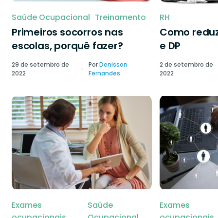
Saúde Ocupacional
Treinamento
RH
Primeiros socorros nas
Como reduzi
escolas, porquê fazer?
e DP
29 de setembro de
Por
Denisson
2 de setembro de
2022
Fernandes
2022
Exames
Saúde
Exames
ocupacionais
Ocupacional
ocupacionais