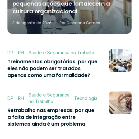
pequenas ações que fortalecem a
cultura organizacional
3 de agosto de 2026
Por
Giovanna Gomes
DP
RH
Saúde e Segurança no Trabalho
Treinamentos obrigatórios: por que
eles não podem ser tratados
apenas como uma formalidade?
Saúde e Segurança
DP
RH
Tecnologia
no Trabalho
Retrabalho nas empresas: por que
a falta de integração entre
sistemas ainda é um problema