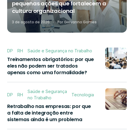
pequenas ações que fortalecem a
cultura organizacional
3 de agosto de 2026
Por
Giovanna Gomes
DP
RH
Saúde e Segurança no Trabalho
Treinamentos obrigatórios: por que
eles não podem ser tratados
apenas como uma formalidade?
Saúde e Segurança
DP
RH
Tecnologia
no Trabalho
Retrabalho nas empresas: por que
a falta de integração entre
sistemas ainda é um problema