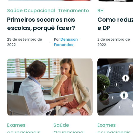
Saúde Ocupacional
Treinamento
RH
Primeiros socorros nas
Como reduzi
escolas, porquê fazer?
e DP
29 de setembro de
Por
Denisson
2 de setembro de
2022
Fernandes
2022
Exames
Saúde
Exames
ocupacionais
Ocupacional
ocupacionais