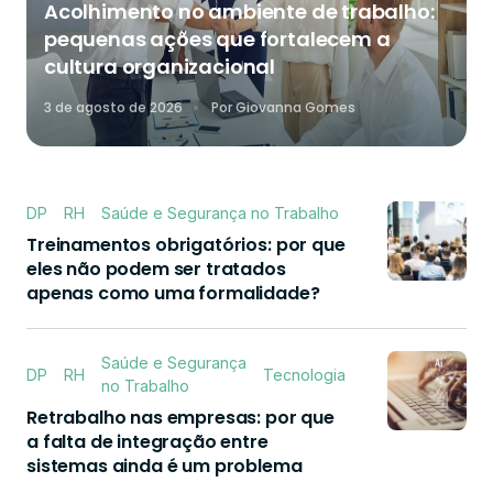
Acolhimento no ambiente de trabalho:
pequenas ações que fortalecem a
cultura organizacional
3 de agosto de 2026
Por
Giovanna Gomes
DP
RH
Saúde e Segurança no Trabalho
Treinamentos obrigatórios: por que
eles não podem ser tratados
apenas como uma formalidade?
Saúde e Segurança
DP
RH
Tecnologia
no Trabalho
Retrabalho nas empresas: por que
a falta de integração entre
sistemas ainda é um problema