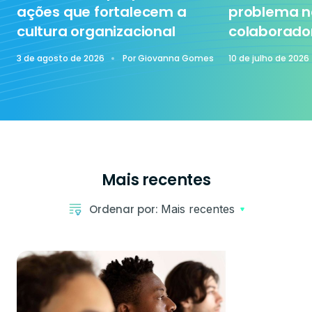
ações que fortalecem a
problema n
cultura organizacional
colaborado
Tecnologia
3 de agosto de 2026
Por
Giovanna Gomes
10 de julho de 2026
Treinamento
Mais recentes
Ordenar por:
Mais recentes