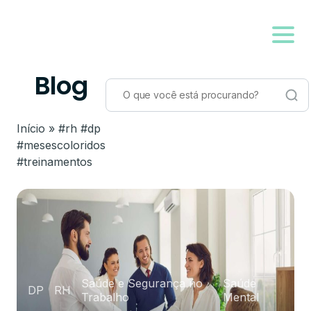
Blog
Início
»
#rh #dp
#mesescoloridos
#treinamentos
Saúde e Segurança no
Saúde
DP
RH
Trabalho
Mental