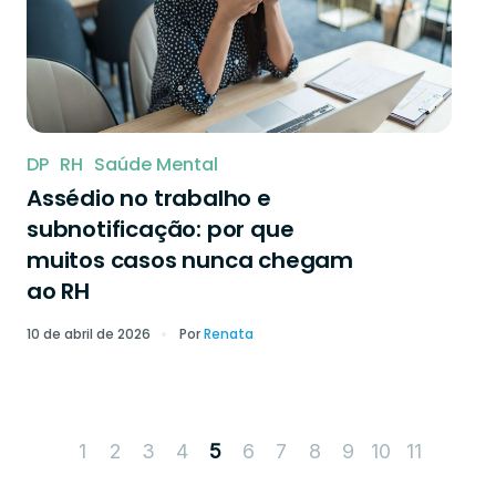
DP
RH
Saúde Mental
Assédio no trabalho e
subnotificação: por que
muitos casos nunca chegam
ao RH
10 de abril de 2026
Por
Renata
1
2
3
4
6
7
8
9
10
11
5