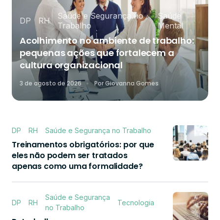
Saúde e Segurança no
Saúde
DP
RH
Trabalho
Mental
Acolhimento no ambiente de trabalho:
pequenas ações que fortalecem a
cultura organizacional
3 de agosto de 2026
Por
Giovanna Gomes
DP
RH
Saúde e Segurança no Trabalho
Treinamentos obrigatórios: por que
eles não podem ser tratados
apenas como uma formalidade?
Saúde e Segurança
DP
RH
Tecnologia
no Trabalho