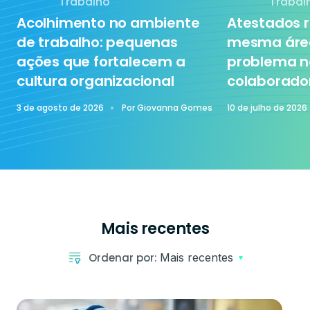
Trabalho
Trabal
Acolhimento no ambiente
Atestados r
de trabalho: pequenas
mesma área
ações que fortalecem a
problema n
cultura organizacional
colaborado
3 de agosto de 2026
Por
Giovanna Gomes
10 de julho de 2026
Mais recentes
Ordenar por:
Mais recentes