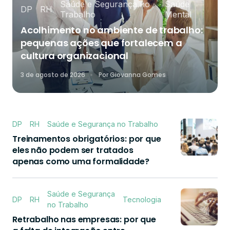
Saúde e Segurança no
Saúde
DP
RH
Trabalho
Mental
Acolhimento no ambiente de trabalho:
pequenas ações que fortalecem a
cultura organizacional
3 de agosto de 2026
Por
Giovanna Gomes
DP
RH
Saúde e Segurança no Trabalho
Treinamentos obrigatórios: por que
eles não podem ser tratados
apenas como uma formalidade?
Saúde e Segurança
DP
RH
Tecnologia
no Trabalho
Retrabalho nas empresas: por que