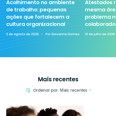
Acolhimento no ambiente
Atestados r
Tecnologia
de trabalho: pequenas
mesma área
ações que fortalecem a
problema n
cultura organizacional
colaborado
Treinamento
3 de agosto de 2026
Por
Giovanna Gomes
10 de julho de 2026
Mais recentes
Ordenar por:
Mais recentes