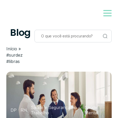
Blog
Início
»
#surdez
#libras
Saúde e Segurança no
Saúde
DP
RH
Trabalho
Mental