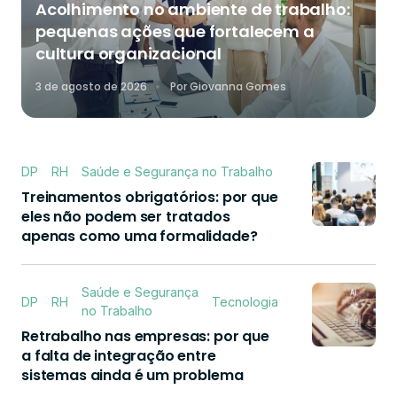
Acolhimento no ambiente de trabalho:
pequenas ações que fortalecem a
cultura organizacional
3 de agosto de 2026
Por
Giovanna Gomes
DP
RH
Saúde e Segurança no Trabalho
Treinamentos obrigatórios: por que
eles não podem ser tratados
apenas como uma formalidade?
Saúde e Segurança
DP
RH
Tecnologia
no Trabalho
Retrabalho nas empresas: por que
a falta de integração entre
sistemas ainda é um problema